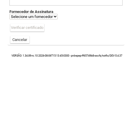
Fornecedor de Assinatura
Verificar certificado
Cancelar
VERSÃO: 1.34.89-rc.10 2026-08-06T15:13:45-0300 - prd-epep-ff65749b8-sscfq hotfix/DEV-5.4.37