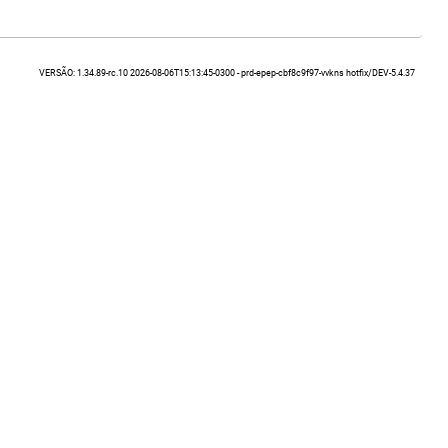
VERSÃO: 1.34.89-rc.10 2026-08-06T15:13:45-0300 - prd-epep-cbf8c9f97-vvkns hotfix/DEV-5.4.37