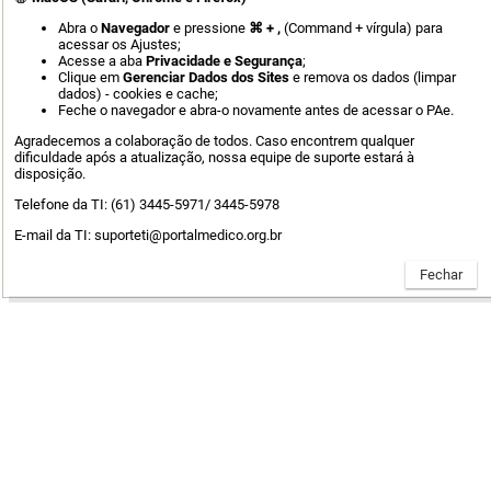
Abra o
Navegador
e pressione
⌘ + ,
(Command + vírgula) para
acessar os Ajustes;
Acesse a aba
Privacidade e Segurança
;
Clique em
Gerenciar Dados dos Sites
e remova os dados (limpar
dados) - cookies e cache;
Feche o navegador e abra-o novamente antes de acessar o PAe.
Agradecemos a colaboração de todos. Caso encontrem qualquer
dificuldade após a atualização, nossa equipe de suporte estará à
disposição.
Telefone da TI: (61) 3445-5971/ 3445-5978
E-mail da TI: suporteti@portalmedico.org.br
Advogado ou Procurador,
clique aqui
para se cadastrar.
Manuais do advogado