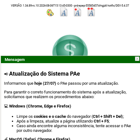
VERSÃO: 1.34.89-rc.10 2026-08-06T15:13:45-0300 - prd-epep-55585457d-hgjz6 hotfix/DEV-5.4.37
Mensagem
Atualização do Sistema PAe
📢
Informamos que
hoje (27/07)
o PAe passou por uma atualização.
Para garantir o correto funcionamento do sistema após a atualização,
solicitamos que realizem os procedimentos abaixo:
Entrar com
💻
Windows (Chrome, Edge e Firefox)
Fornecedor de Assinatura
Limpe os
cookies e o cache
do navegador (
Ctrl + Shift + Del
);
Após a limpeza, atualize a página utilizando
Ctrl + F5
;
Caso ainda encontre alguma inconsistência, tente acessar o PAe
Login com Certificado
por outro navegador.
ou
🍎
M
acOS (Safari, Chrome e Firefox)