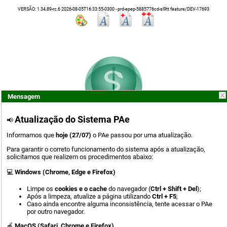
VERSÃO: 1.34.89-rc.6 2026-08-05T16:33:55-0300 - prd-epep-5885776cd-sl9tt feature/DEV-17693
Mensagem
Atualização do Sistema PAe
📢
Informamos que
hoje (27/07)
o PAe passou por uma atualização.
Para garantir o correto funcionamento do sistema após a atualização,
solicitamos que realizem os procedimentos abaixo:
Entrar com
💻
Windows (Chrome, Edge e Firefox)
Fornecedor de Assinatura
Limpe os
cookies e o cache
do navegador (
Ctrl + Shift + Del
);
Após a limpeza, atualize a página utilizando
Ctrl + F5
;
Caso ainda encontre alguma inconsistência, tente acessar o PAe
Login com Certificado
por outro navegador.
ou
🍎
M
acOS (Safari, Chrome e Firefox)