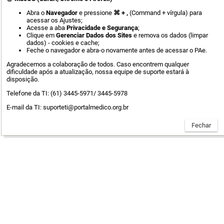
Abra o
Navegador
e pressione
⌘ + ,
(Command + vírgula) para
acessar os Ajustes;
Acesse a aba
Privacidade e Segurança
;
Clique em
Gerenciar Dados dos Sites
e remova os dados (limpar
dados) - cookies e cache;
Feche o navegador e abra-o novamente antes de acessar o PAe.
Agradecemos a colaboração de todos. Caso encontrem qualquer
dificuldade após a atualização, nossa equipe de suporte estará à
disposição.
Telefone da TI: (61) 3445-5971/ 3445-5978
E-mail da TI: suporteti@portalmedico.org.br
Advogado ou Procurador,
clique aqui
para se cadastrar.
Manuais do advogado