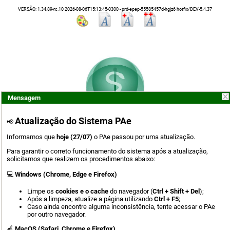
VERSÃO: 1.34.89-rc.10 2026-08-06T15:13:45-0300 - prd-epep-55585457d-hgjz6 hotfix/DEV-5.4.37
Mensagem
Atualização do Sistema PAe
📢
Informamos que
hoje (27/07)
o PAe passou por uma atualização.
Para garantir o correto funcionamento do sistema após a atualização,
solicitamos que realizem os procedimentos abaixo:
Entrar com
💻
Windows (Chrome, Edge e Firefox)
Fornecedor de Assinatura
Limpe os
cookies e o cache
do navegador (
Ctrl + Shift + Del
);
Após a limpeza, atualize a página utilizando
Ctrl + F5
;
Caso ainda encontre alguma inconsistência, tente acessar o PAe
Login com Certificado
por outro navegador.
ou
🍎
M
acOS (Safari, Chrome e Firefox)