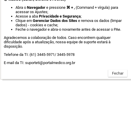
Abra o
Navegador
e pressione
⌘ + ,
(Command + vírgula) para
acessar os Ajustes;
Acesse a aba
Privacidade e Segurança
;
Clique em
Gerenciar Dados dos Sites
e remova os dados (limpar
dados) - cookies e cache;
Feche o navegador e abra-o novamente antes de acessar o PAe.
Agradecemos a colaboração de todos. Caso encontrem qualquer
dificuldade após a atualização, nossa equipe de suporte estará à
disposição.
Telefone da TI: (61) 3445-5971/ 3445-5978
E-mail da TI: suporteti@portalmedico.org.br
Advogado ou Procurador,
clique aqui
para se cadastrar.
Manuais do advogado